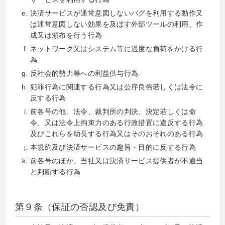
決済サービスが通常意図しないバグを利用する動作又
は通常意図しない効果を及ぼす外部ツールの利用、作
成又は頒布を行う行為
ネットワーク又はシステム等に過度な負荷をかける行
為
反社会的勢力等への利益供与行為
犯罪行為に関連する行為又は公序良俗若しくは法令に
反する行為
前各号の他、法令、裁判所の判決、決定若しくは命
令、又は法令上拘束力のある行政措置に違反する行為
及びこれらを助長する行為又はそのおそれのある行為
本規約及び決済サービスの趣旨・目的に反する行為
前各号のほか、当社又は決済サービス提供者が不適当
と判断する行為
第９条（保証の否認及び免責）